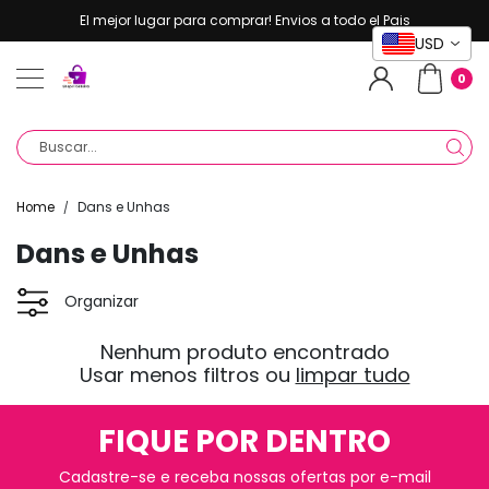
Pular para o conteúdo
El mejor lugar para comprar! Envios a todo el Pais
USD
0
Home
Dans e Unhas
/
Coleção:
Dans e Unhas
Organizar
Nenhum produto encontrado
Usar menos filtros ou
limpar tudo
FIQUE POR DENTRO
Cadastre-se e receba nossas ofertas por e-mail